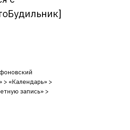
тоБудильник]
айфоновский
» > «Календарь» >
четную запись» >