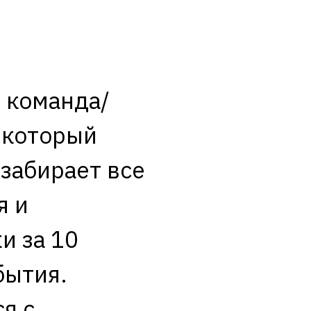
 команда/
 который
 забирает все
я и
и за 10
бытия.
я с